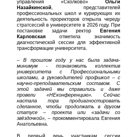
управления «Сколково»
Ольги
Назайкинской
, представителей
профессиональных школ и курирующих их
деятельность проректоров открыла череду
КОНТАКТЫ
стратсессий в университете в 2026 году. При
постановке задачи ректор
Евгения
Карловская
отметила значимость
диагностической сессии для эффективной
RUS
трансформации университета.
–
В прошлом году у нас была задача-
минимум - познакомить коллектив
университета с Профессиональными
школами, а руководителей профшкол – с
научно-преподавательским составом. С
этой задачей мы справились и даже
провели «НЕконференцию». Сейчас
настала пора продиагностировать
сделанное, чтобы продолжать в другом
статусе – проекта или «задачи со
звёздочкой»,
– прокомментировала Евгения
Анатольевна.
В первый день участникам сессии