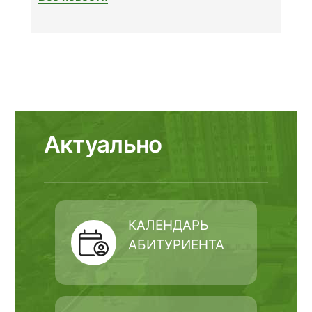
вопр
униве
пред
Актуально
КАЛЕНДАРЬ
АБИТУРИЕНТА