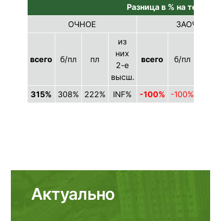
Разница в % на текущую
ОЧНОЕ
ЗАОЧНОЕ
из
них
всего
б/пл
пл
всего
б/пл
пл
2-е
высш.
315%
308%
222%
INF%
-100%
-100%
-100
Актуально