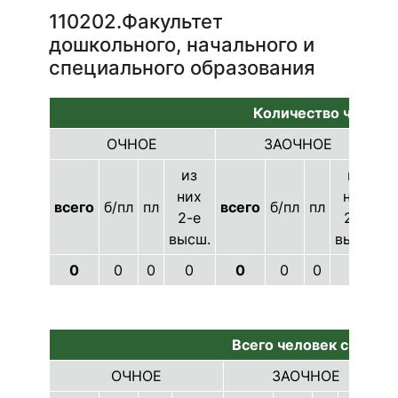
110202.Факультет
дошкольного, начального и
специального образования
Количество человек
ОЧНОЕ
ЗАОЧНОЕ
из
из
них
них
всего
б/пл
пл
всего
б/пл
пл
в
2-е
2-е
высш.
высш.
0
0
0
0
0
0
0
0
Всего человек с 20.06
ОЧНОЕ
ЗАОЧНОЕ