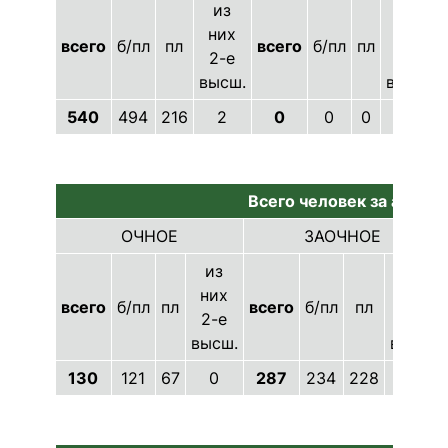
из
из
них
них
всего
б/пл
пл
всего
б/пл
пл
2-е
2-е
высш.
высш.
540
494
216
2
0
0
0
0
Всего человек за аналог
ОЧНОЕ
ЗАОЧНОЕ
из
из
них
них
всего
б/пл
пл
всего
б/пл
пл
2-е
2-е
высш.
высш.
130
121
67
0
287
234
228
3