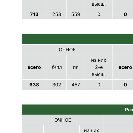
высш.
713
253
559
0
0
ОЧНОЕ
из них
всего
б/пл
пл
2-е
всего
высш.
638
302
457
0
0
Раз
ОЧНОЕ
из них