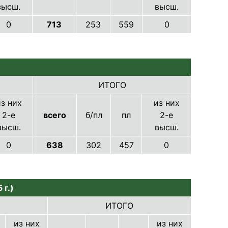
высш.
высш.
0
713
253
559
0
ИТОГО
з них
из них
2-е
всего
б/пл
пл
2-е
высш.
высш.
0
638
302
457
0
 г.)
ИТОГО
из них
из них