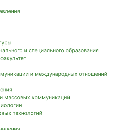
равления
ьтуры
чального и специального образования
 факультет
ммуникации и международных отношений
ления
к и массовых коммуникаций
биологии
овых технологий
равления