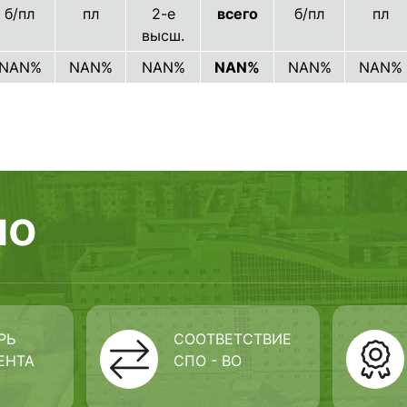
б/пл
пл
2-е
всего
б/пл
пл
высш.
NAN%
NAN%
NAN%
NAN%
NAN%
NAN%
но
РЬ
СООТВЕТСТВИЕ
ЕНТА
СПО - ВО