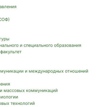
равления
 СОФ)
ьтуры
чального и специального образования
 факультет
ммуникации и международных отношений
ления
к и массовых коммуникаций
биологии
овых технологий