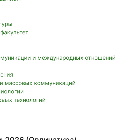
ьтуры
 факультет
ммуникации и международных отношений
ления
к и массовых коммуникаций
биологии
овых технологий
и-2026 (Ординатура)