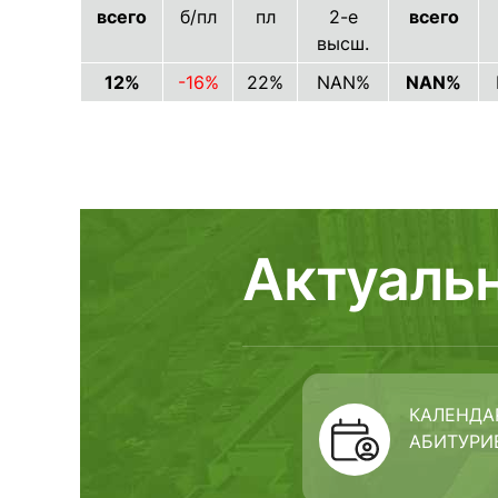
всего
б/пл
пл
2-е
всего
высш.
12%
-16%
22%
NAN%
NAN%
Актуаль
КАЛЕНДА
АБИТУРИ